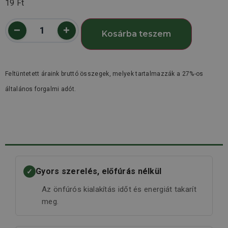
19
Ft
Kosárba teszem
Feltüntetett áraink bruttó összegek, melyek tartalmazzák a 27%-os
általános forgalmi adót.
Gyors szerelés, előfúrás nélkül
✓
Az önfúrós kialakítás időt és energiát takarít
meg.