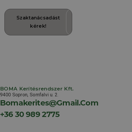
kerítéskonfigurátorunkat!
Szaktanácsadást
Kerítés
kérek!
kalkulátor
BOMA Kerítésrendszer Kft.
9400 Sopron, Somfalvi u. 2.
Bomakerites@gmail.com
+36 30 989 2775