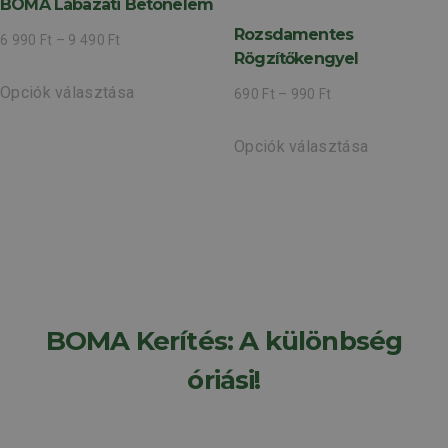
BOMA Lábazati Betonelem
Rozsdamentes
6 990
Ft
–
9 490
Ft
Rögzítőkengyel
Opciók választása
690
Ft
–
990
Ft
Opciók választása
BOMA Kerítés: A különbség
óriási!