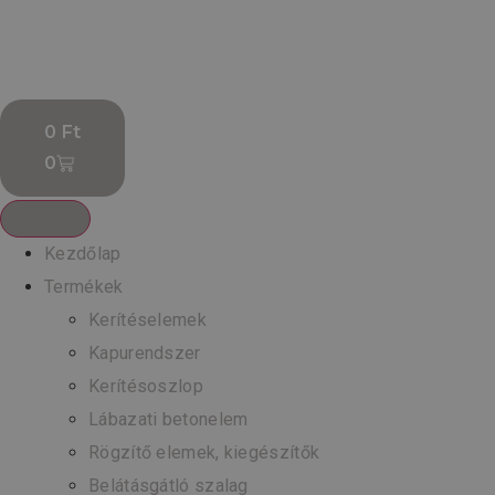
0
Ft
0
Kezdőlap
Termékek
Kerítéselemek
Kapurendszer
Kerítésoszlop
Lábazati betonelem
Rögzítő elemek, kiegészítők
Belátásgátló szalag