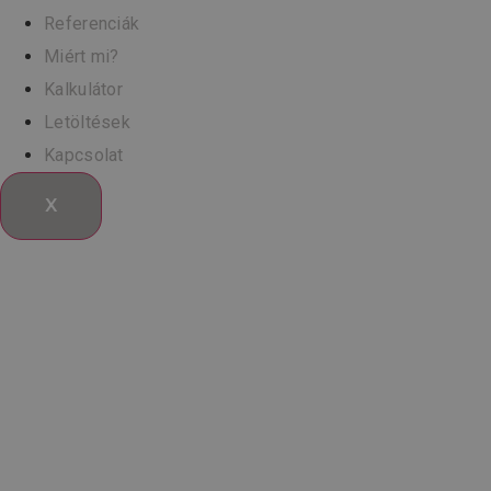
Referenciák
Miért mi?
Kalkulátor
Letöltések
Kapcsolat
X
Lemezcsavar
4,8×16 mm