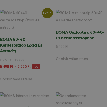
Akció!
BOMA Oszloptalp 60×40-
Es Kerítésoszlophoz
BOMA 60×40
Kerítésoszlop (zöld És
5 490
Ft
Antracit)
Opciók választása
6 990
Ft
–
10 990
Ft
5 490
Ft
–
9 990
Ft
-9%
Opciók választása