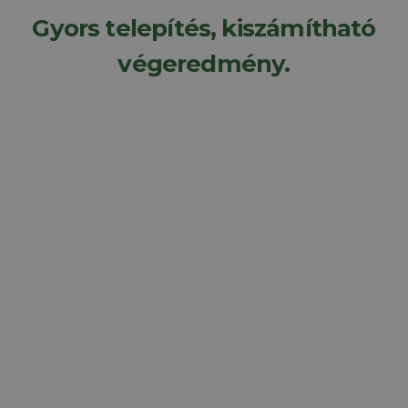
Gyors telepítés, kiszámítható
végeredmény.
Kérjen szaktanácsadást, és
hozza meg a legjobb döntést!
Nem tudja, pontosan mire és mennyire van szüksége?
Kérjen szaktanácsadást, és segítünk kiválasztani az
igényeinek megfelelő rendszert. Vagy vegye igénybe