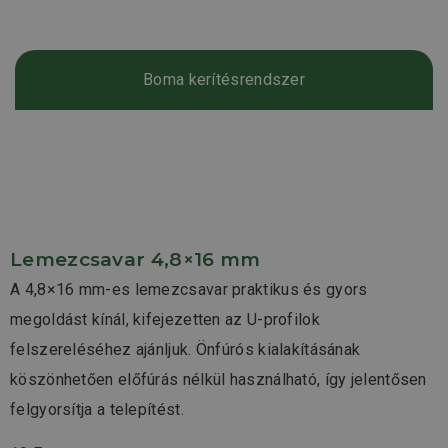
Boma kerítésrendszer
Lemezcsavar 4,8×16 mm
A 4,8×16 mm-es lemezcsavar praktikus és gyors
megoldást kínál, kifejezetten az U-profilok
felszereléséhez ajánljuk. Önfúrós kialakításának
köszönhetően előfúrás nélkül használható, így jelentősen
felgyorsítja a telepítést.