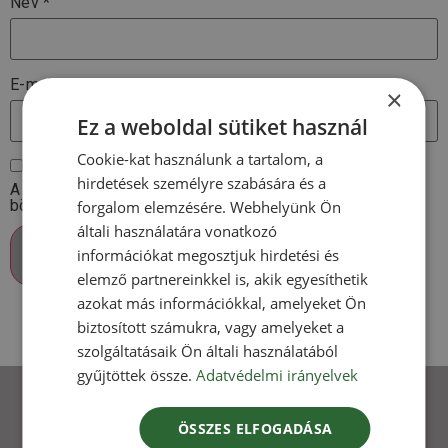
Név
*
E-mail
*
×
Ez a weboldal sütiket használ
Cookie-kat használunk a tartalom, a
hirdetések személyre szabására és a
A nevem, e-mail címem, és weboldalcímem mentése a
böngészőben a következő hozzászólásomhoz.
forgalom elemzésére. Webhelyünk Ön
általi használatára vonatkozó
információkat megosztjuk hirdetési és
elemző partnereinkkel is, akik egyesíthetik
azokat más információkkal, amelyeket Ön
biztosított számukra, vagy amelyeket a
szolgáltatásaik Ön általi használatából
gyűjtöttek össze.
Adatvédelmi irányelvek
Vásárlóink mondták
ÖSSZES ELFOGADÁSA