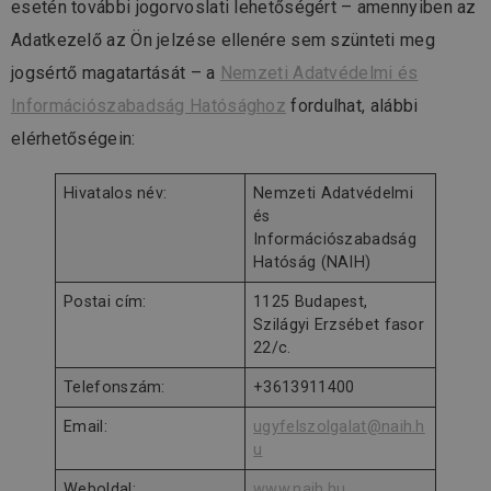
esetén további jogorvoslati lehetőségért – amennyiben az
Adatkezelő az Ön jelzése ellenére sem szünteti meg
jogsértő magatartását – a
Nemzeti Adatvédelmi és
Információszabadság Hatósághoz
fordulhat, alábbi
elérhetőségein:
Hivatalos név:
Nemzeti Adatvédelmi
és
Információszabadság
Hatóság (NAIH)
Postai cím:
1125 Budapest,
Szilágyi Erzsébet fasor
22/c.
Telefonszám:
+3613911400
Email:
ugyfelszolgalat@naih.h
u
Weboldal:
www.naih.hu