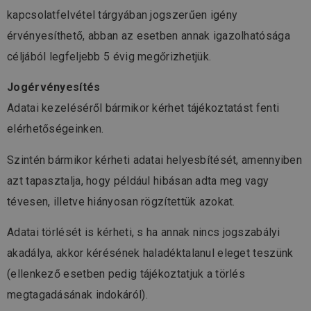
kapcsolatfelvétel tárgyában jogszerűen igény
érvényesíthető, abban az esetben annak igazolhatósága
céljából legfeljebb 5 évig megőrizhetjük.
Jogérvényesítés
Adatai kezeléséről bármikor kérhet tájékoztatást fenti
elérhetőségeinken.
Szintén bármikor kérheti adatai helyesbítését, amennyiben
azt tapasztalja, hogy például hibásan adta meg vagy
tévesen, illetve hiányosan rögzítettük azokat.
Adatai törlését is kérheti, s ha annak nincs jogszabályi
akadálya, akkor kérésének haladéktalanul eleget teszünk
(ellenkező esetben pedig tájékoztatjuk a törlés
megtagadásának indokáról).