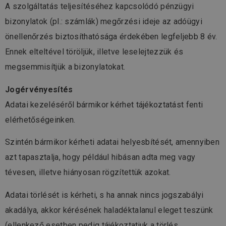
A szolgáltatás teljesítéséhez kapcsolódó pénzügyi
bizonylatok (pl.: számlák) megőrzési ideje az adóügyi
önellenőrzés biztosíthatósága érdekében legfeljebb 8 év.
Ennek elteltével töröljük, illetve leselejtezzük és
megsemmisítjük a bizonylatokat.
Jogérvényesítés
Adatai kezeléséről bármikor kérhet tájékoztatást fenti
elérhetőségeinken.
Szintén bármikor kérheti adatai helyesbítését, amennyiben
azt tapasztalja, hogy például hibásan adta meg vagy
tévesen, illetve hiányosan rögzítettük azokat.
Adatai törlését is kérheti, s ha annak nincs jogszabályi
akadálya, akkor kérésének haladéktalanul eleget teszünk
(ellenkező esetben pedig tájékoztatjuk a törlés