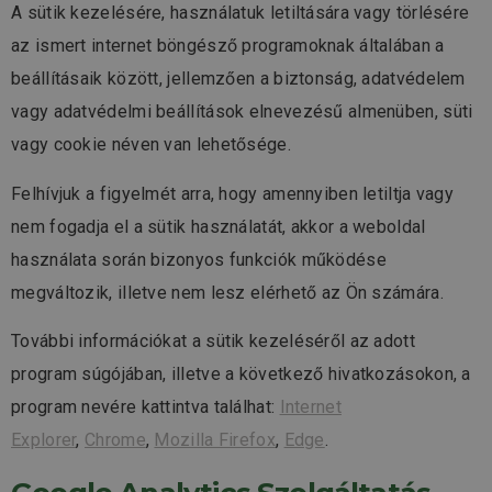
A sütik kezelésére, használatuk letiltására vagy törlésére
az ismert internet böngésző programoknak általában a
beállításaik között, jellemzően a biztonság, adatvédelem
vagy adatvédelmi beállítások elnevezésű almenüben, süti
vagy cookie néven van lehetősége.
Felhívjuk a figyelmét arra, hogy amennyiben letiltja vagy
nem fogadja el a sütik használatát, akkor a weboldal
használata során bizonyos funkciók működése
megváltozik, illetve nem lesz elérhető az Ön számára.
További információkat a sütik kezeléséről az adott
program súgójában, illetve a következő hivatkozásokon, a
program nevére kattintva találhat:
Internet
Explorer
,
Chrome
,
Mozilla Firefox
,
Edge
.