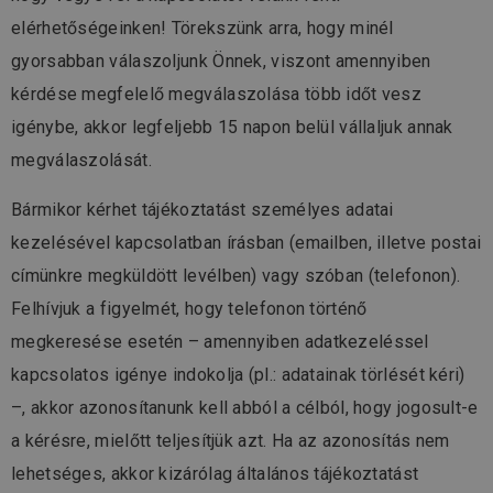
elérhetőségeinken! Törekszünk arra, hogy minél
gyorsabban válaszoljunk Önnek, viszont amennyiben
kérdése megfelelő megválaszolása több időt vesz
igénybe, akkor legfeljebb 15 napon belül vállaljuk annak
megválaszolását.
Bármikor kérhet tájékoztatást személyes adatai
kezelésével kapcsolatban írásban (emailben, illetve postai
címünkre megküldött levélben) vagy szóban (telefonon).
Felhívjuk a figyelmét, hogy telefonon történő
megkeresése esetén – amennyiben adatkezeléssel
kapcsolatos igénye indokolja (pl.: adatainak törlését kéri)
–, akkor azonosítanunk kell abból a célból, hogy jogosult-e
a kérésre, mielőtt teljesítjük azt. Ha az azonosítás nem
lehetséges, akkor kizárólag általános tájékoztatást