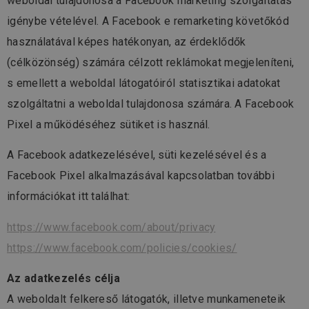
weboldal tulajdonosa a Facebook marketing szolgáltatás
igénybe vételével. A Facebook e remarketing követőkód
használatával képes hatékonyan, az érdeklődők
(célközönség) számára célzott reklámokat megjeleníteni,
s emellett a weboldal látogatóiról statisztikai adatokat
szolgáltatni a weboldal tulajdonosa számára. A Facebook
Pixel a működéséhez sütiket is használ.
A Facebook adatkezelésével, süti kezelésével és a
Facebook Pixel alkalmazásával kapcsolatban további
információkat itt találhat:
https://www.facebook.com/about/privacy
https://www.facebook.com/policies/cookies/
Az adatkezelés célja
A weboldalt felkereső látogatók, illetve munkameneteik