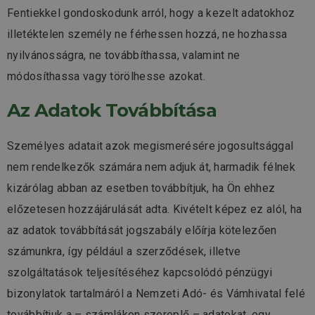
Fentiekkel gondoskodunk arról, hogy a kezelt adatokhoz
illetéktelen személy ne férhessen hozzá, ne hozhassa
nyilvánosságra, ne továbbíthassa, valamint ne
módosíthassa vagy törölhesse azokat.
Az Adatok Továbbítása
Személyes adatait azok megismerésére jogosultsággal
nem rendelkezők számára nem adjuk át, harmadik félnek
kizárólag abban az esetben továbbítjuk, ha Ön ehhez
előzetesen hozzájárulását adta. Kivételt képez ez alól, ha
az adatok továbbítását jogszabály előírja kötelezően
számunkra, így például a szerződések, illetve
szolgáltatások teljesítéséhez kapcsolódó pénzügyi
bizonylatok tartalmáról a Nemzeti Adó- és Vámhivatal felé
továbbítjuk a – számlákon szereplő – adatokat, egy