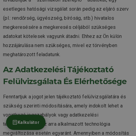
esetleges hatósági vizsgálat során pedig az eljáró szerv
(pl.: rendőrség, ügyészség, bíróság, stb.) hivatalos
megkeresésére a megkeresés céljából szükséges
adatokat kötelesek vagyunk átadni. Ehhez az Ön külön
hozzájárulása nem szükséges, mivel ez törvényben
meghatározott feladatunk.
Az Adatkezelési Tájékoztató
Felülvizsgálata És Elérhetősége
Fenntartjuk a jogot jelen tájékoztató felülvizsgálatára és
szükség szerinti módosítására, amely indokolt lehet a
vonatkozó jogszabályok vagy adatkezelési
Kalkulátor
tevékenységünk, az arra alkalmazott technológia
megváltozása esetén egyaránt. Amennyiben a módosítás