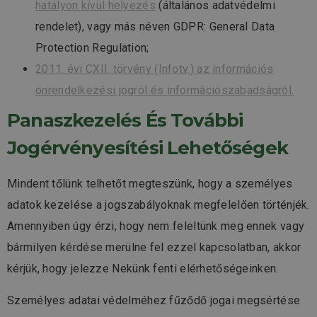
hatályon kívül helyezés
(általános adatvédelmi
rendelet), vagy más néven GDPR: General Data
Protection Regulation;
2011. évi CXII. törvény (Infotv.) az információs
önrendelkezési jogról és információszabadságról.
Panaszkezelés És További
Jogérvényesítési Lehetőségek
Mindent tőlünk telhetőt megteszünk, hogy a személyes
adatok kezelése a jogszabályoknak megfelelően történjék.
Amennyiben úgy érzi, hogy nem feleltünk meg ennek vagy
bármilyen kérdése merülne fel ezzel kapcsolatban, akkor
kérjük, hogy jelezze Nekünk fenti elérhetőségeinken.
Személyes adatai védelméhez fűződő jogai megsértése