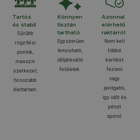
Tartós
Könnyen
Azonnal
és stabil
tisztán
elérhető
tartható
raktárról
Sűrűbb
Egyszerűen
Nem kell
rögzítési
lemosható,
többé
pontok,
időjárásálló
kerítést
masszív
felületek.
festeni
szerkezet,
vagy
hosszabb
javítgatni,
élettartam.
így időt és
pénzt
spórol.