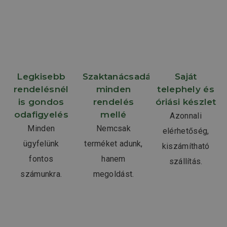
Kft.?
Legkisebb
Szaktanácsadás
Saját
rendelésnél
minden
telephely és
is gondos
rendelés
óriási készlet
odafigyelés
mellé
Azonnali
Minden
Nemcsak
elérhetőség,
ügyfelünk
terméket adunk,
kiszámítható
fontos
hanem
szállítás.
számunkra.
megoldást.