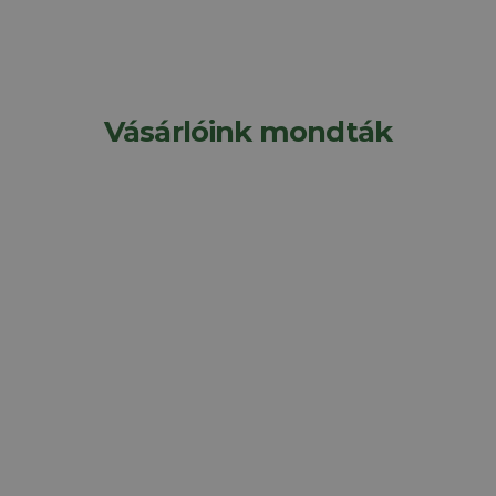
Vásárlóink mondták
Válasszon A BOMA
Kerítésrendszer Számtalan