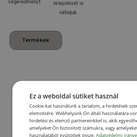
végeredményt.
telepítését is
vállaljuk.
Termékek
Kapcsolatfelvétel
Ez a weboldal sütiket használ
Cookie-kat használunk a tartalom, a hirdetések sz
elemzésére. Webhelyünk Ön általi használatára vo
Kérjen díjmentes
hirdetési és elemző partnereinkkel is, akik egyesít
szaktanácsadást
amelyeket Ön biztosított számukra, vagy amelyeket 
használatából gyűjtöttek össze.
Adatvédelmi iránye