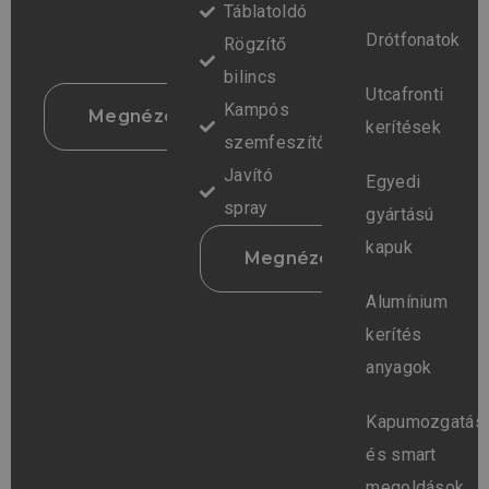
Táblatoldó
Drótfonatok
Rögzítő
bilincs
Utcafronti
Kampós
Megnézem
kerítések
szemfeszítő
Javító
Egyedi
spray
gyártású
kapuk
Megnézem
Alumínium
kerítés
anyagok
Kapumozgatás
és smart
megoldások