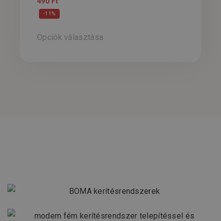
490
Ft
-11%
Opciók választása