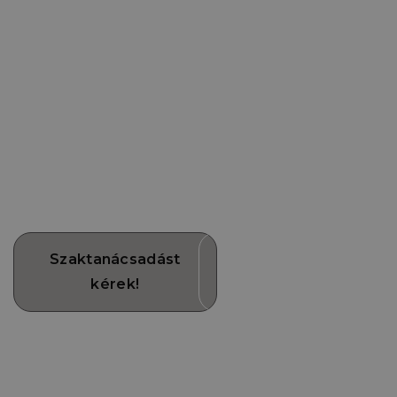
Kérjen szaktanácsadást, és
hozza meg a legjobb döntést!
Nem tudja, pontosan mire és mennyire van szüksége?
Kérjen szaktanácsadást, és segítünk kiválasztani az
igényeinek megfelelő rendszert. Vagy vegye igénybe
kerítéskonfigurátorunkat!
Szaktanácsadást
Kerítés
kérek!
kalkulátor