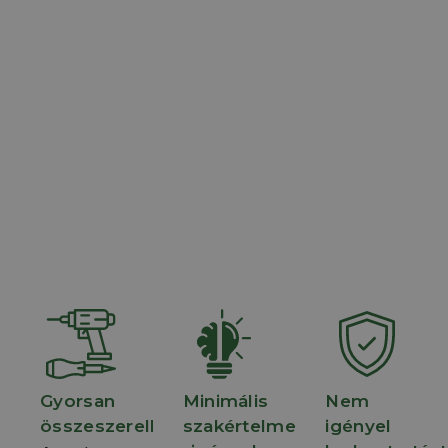
A BOMA Kerítésrendszer a leggyorsabb és
legkényelmesebb megoldás, mert…
Gyorsan
Minimális
Nem
összeszerelhető
szakértelmet
igényel