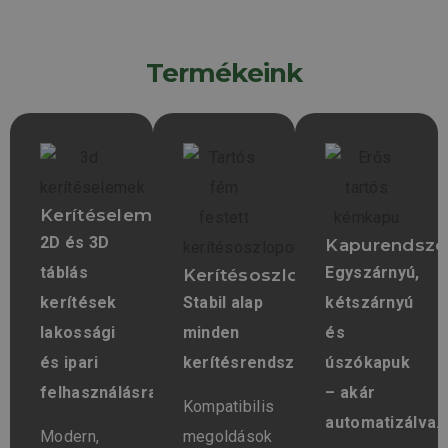
Termékeink
Kerítéselemek
2D és 3D
Kapurendsze
táblás
Egyszárnyú,
Kerítésoszlopok
kerítések
Stabil alap
kétszárnyú
lakossági
minden
és
és ipari
kerítésrendszerhez.
úszókapuk
felhasználásra.
– akár
Kompatibilis
automatizálva.
Modern,
megoldások