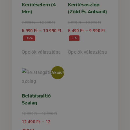
Kerítéselem (4
Kerítésoszlop
Mm)
(zöld És Antracit)
7 990
Ft
–
12 990
Ft
6 990
Ft
–
10 990
Ft
5 990
Ft
–
10 990
Ft
5 490
Ft
–
9 990
Ft
-15%
-9%
Opciók választása
Opciók választása
Akció!
Belátásgátló
Szalag
13 990
Ft
–
13 990
Ft
12 490
Ft
–
12