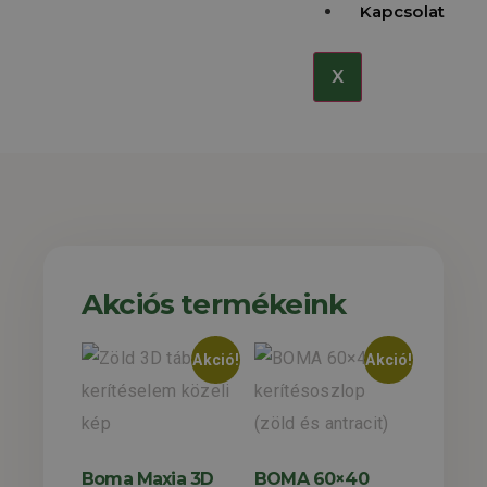
arányban kiemelkedő kerítést szeretnének
Kapcsolat
felesleges bonyodalmak és rejtett költségek nélkül.
X
Akciós termékeink
Akció!
Akció!
Boma Maxia 3D
BOMA 60×40