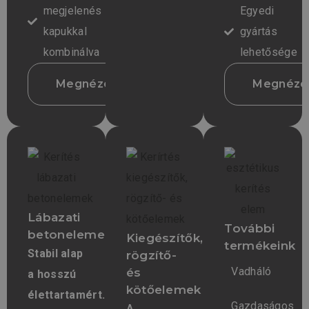
megjelenés
Egyedi
kapukkal
gyártás
kombinálva
lehetősége
Megnézem
Megnéz
Lábazati
További
betonelemek
Kiegészítők,
termékeink
Stabil alap
rögzítő-
Vadháló
és
a hosszú
kötőelemek
élettartamért.
Gazdaságos
A