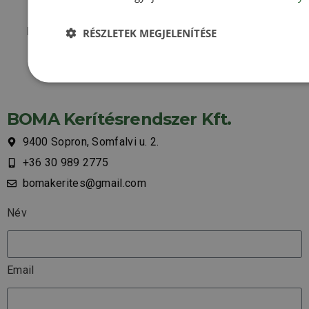
és helyszíni felmérést!
Munkatársunk 24 órán belül felkeresi Önt megadott
RÉSZLETEK MEGJELENÍTÉSE
elérhetőségein.
BOMA Kerítésrendszer Kft.
9400 Sopron, Somfalvi u. 2.
+36 30 989 2775
bomakerites@gmail.com
Név
Email