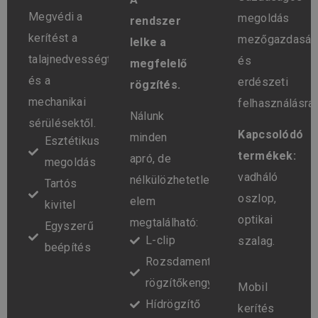
Megvédi a
megoldás
rendszer
kerítést a
mezőgazdaság
lelke a
talajnedvességtől
és
megfelelő
és a
erdészeti
rögzítés.
mechanikai
felhasználásra.
Nálunk
sérülésektől.
Kapcsolódó
minden
Esztétikus
termékek:
apró, de
megoldás
vadháló
nélkülözhetetlen
Tartós
oszlop,
elem
kivitel
optikai
megtalálható:
Egyszerű
L-clip
szalag.
beépítés
Rozsdamentes
rögzítőkengyel
Mobil
Hídrögzítő
kerítés