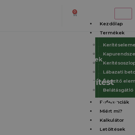
0
Kezdőlap
Termékek
Kerítéselem
Kapurendsze
BOMA Kerítésrendszerek
Kerítésoszlo
Építsen időtálló,
Lábazati be
gondozásmentes kerítést
Rögzítő elem
Belátásgátló
gyorsan –
Referenciák
kompromisszumok nélkül!
Miért mi?
A BOMA Kerítésrendszer egy tartós, komplett
Kalkulátor
megoldás mindazok számára, akik modern, ár-érték
Letöltések