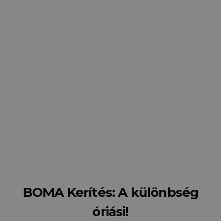
BOMA kerítés nem csupán védelem, hanem egy
részleteiben is átgondolt, komplett rendszer. Válogasson
hatalmas választékunkból, vagy kérjen díjmentes
szaktanácsadást és felmérést a legjobb döntéshez!
Szaktanácsadást kérek
BOMA Kerítés: A különbség
óriási!