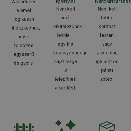
igényel
karbantartást
A rendszer
Nem kell
Nem kell
elemei
profi
többé
logikusan
kivitelezőnek
kerítést
illeszkednek,
lennie –
festeni
így a
egy kis
vagy
telepítés
kézügyességgel
javítgatni,
egyszerű
saját maga
így időt és
és gyors.
is
pénzt
telepítheti
spórol.
a kerítést.