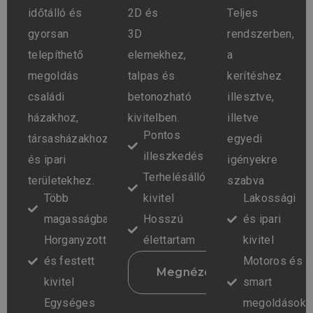
időtálló és
2D és
Teljes
gyorsan
3D
rendszerben,
telepíthető
elemekhez,
a
megoldás
talpas és
kerítéshez
családi
betonozható
illesztve,
házakhoz,
kivitelben.
illetve
Pontos
társasházakhoz
egyedi
illeszkedés
és ipari
igényekre
Terhelésálló
területekhez.
szabva
Több
kivitel
Lakossági
magasságban
Hosszú
és ipari
Horganyzott
élettartam
kivitel
és festett
Motoros és
Megnézem
kivitel
smart
Egységes
megoldások