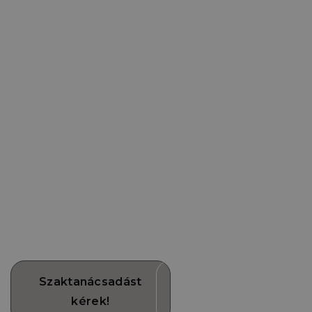
Kérjen szaktanácsadást, és
hozza meg a legjobb döntést!
Nem tudja, pontosan mire és mennyire van szüksége?
Kérjen szaktanácsadást, és segítünk kiválasztani az
igényeinek megfelelő rendszert. Vagy vegye igénybe
kerítéskonfigurátorunkat!
Szaktanácsadást
Kerítés
kérek!
kalkulátor