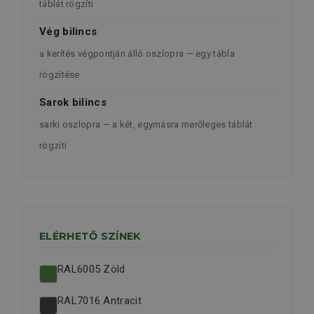
táblát rögzíti
Vég bilincs
a kerítés végpontján álló oszlopra — egy tábla
rögzítése
Sarok bilincs
sarki oszlopra — a két, egymásra merőleges táblát
rögzíti
ELÉRHETŐ SZÍNEK
RAL6005 Zöld
RAL7016 Antracit