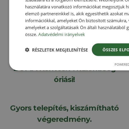
használatára vonatkozó információkat megosztjuk hi
Opciók választása
elemző partnereinkkel is, akik egyesíthetik azokat m
információkkal, amelyeket Ön biztosított számukra,
amelyeket a szolgáltatásaik Ön általi használatából g
össze.
Adatvédelmi irányelvek
RÉSZLETEK MEGJELENÍTÉSE
ÖSSZES ELF
POWERED
BOMA Kerítés: A különbség
óriási!
Gyors telepítés, kiszámítható
végeredmény.