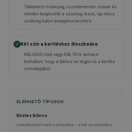
Táblatartó műanyag, rozsdamentes csavar és
minden kiegészítő a csomag része, így nincs
szükség külön anyagbeszerzésre.
Két szín a kerítéshez illeszkedve
✓
RAL6005 zöld vagy RAL7016 antracit
kivitelben, hogy a bilincs ne lógjon ki a kerítés
színvilágából.
ELÉRHETŐ TÍPUSOK
Köztes bilincs
a kerítésvonal menti oszlopokra — a két szomszédos