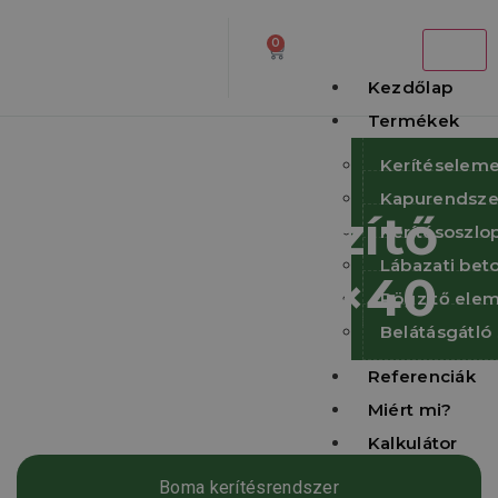
0
Kezdőlap
Termékek
Kerítéselem
Kapurendsze
BOMA rögzítő
Kerítésoszlo
Lábazati be
bilincs (60×40
Rögzítő elem
Belátásgátló
mm)
Referenciák
Miért mi?
Kalkulátor
Letöltések
Boma kerítésrendszer