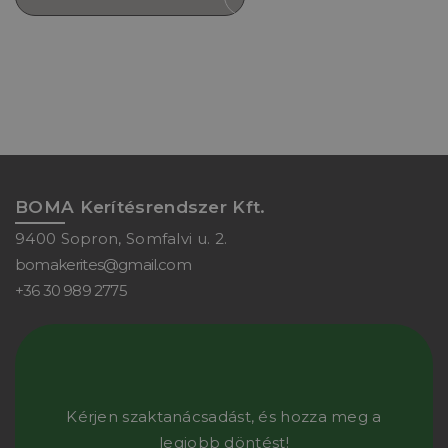
BOMA Kerítésrendszer Kft.
9400 Sopron, Somfalvi u. 2.
bomakerites@gmail.com
+36 30 989 2775
Kérjen szaktanácsadást, és hozza meg a
legjobb döntést!