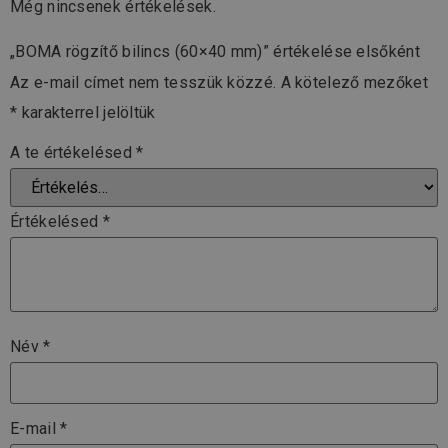
Még nincsenek értékelések.
„BOMA rögzítő bilincs (60×40 mm)” értékelése elsőként
Az e-mail címet nem tesszük közzé.
A kötelező mezőket
*
karakterrel jelöltük
A te értékelésed
*
Értékelésed
*
Név
*
E-mail
*